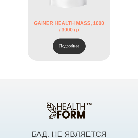
антислеживающий агент
трикальцийфосфат.
GAINER HEALTH MASS, 1000
Состав для вкуса “Клубника”:
/ 3000 гр
мальтодекстрин, концентрат
сывороточного белка,
Подробнее
ароматизаторы пищевые,
эмульгатор соевый лецитин, соль,
загуститель ксантановая камедь,
регулятор кислотности лимонная
кислота, подсластитель сукралоза,
антислеживающий агент
трикальцийфосфат.
БАД. НЕ ЯВЛЯЕТСЯ